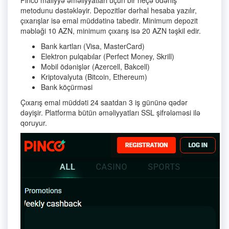
Pinco maliyyə əməliyyatları üçün bir neçə ödəniş
metodunu dəstəkləyir. Depozitlər dərhal hesaba yazılır,
çıxarışlar isə emal müddətinə tabedir. Minimum depozit
məbləği 10 AZN, minimum çıxarış isə 20 AZN təşkil edir.
Bank kartları (Visa, MasterCard)
Elektron pulqabılar (Perfect Money, Skrill)
Mobil ödənişlər (Azercell, Bakcell)
Kriptovalyuta (Bitcoin, Ethereum)
Bank köçürməsi
Çıxarış emal müddəti 24 saatdan 3 iş gününə qədər
dəyişir. Platforma bütün əməliyyatları SSL şifrələməsi ilə
qoruyur.