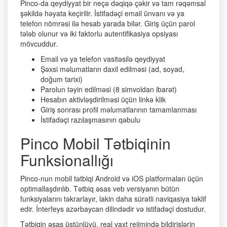
Pinco-da qeydiyyat bir neçə dəqiqə çəkir və tam rəqəmsal
şəkildə həyata keçirilir. İstifadəçi email ünvanı və ya
telefon nömrəsi ilə hesab yarada bilər. Giriş üçün parol
tələb olunur və iki faktorlu autentifikasiya opsiyası
mövcuddur.
Email və ya telefon vasitəsilə qeydiyyat
Şəxsi məlumatların daxil edilməsi (ad, soyad,
doğum tarixi)
Parolun təyin edilməsi (8 simvoldan ibarət)
Hesabın aktivləşdirilməsi üçün linkə klik
Giriş sonrası profil məlumatlarının tamamlanması
İstifadəçi razılaşmasının qəbulu
Pinco Mobil Tətbiqinin
Funksionallığı
Pinco-nun mobil tətbiqi Android və iOS platformaları üçün
optimallaşdırılıb. Tətbiq əsas veb versiyanın bütün
funksiyalarını təkrarlayır, lakin daha sürətli naviqasiya təklif
edir. İnterfeys azərbaycan dilindədir və istifadəçi dostudur.
Tətbiqin əsas üstünlüyü, real vaxt rejimində bildirişlərin