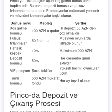
Pinco yeni istifadəçilər üçün xoş gəlmə bonus paketi
təqdim edir. Bu paket depozit bonusu və pulsuz
fırlanmaları əhatə edir. Promosyonlar mütəmadi yenilənir
və mövsümi kampaniyalar təşkil olunur.
Bonus növü
Məbləğ
Şərtlər
Xoş gəlmə
İlk depozit 50 AZN-dən
100 AZN-ə qədər
bonusu
çox olmalıdır
Pulsuz
Müəyyən oyunlarda
50 fırlanma
fırlanmalar
istifadə olunur
Həftəlik
10%
Maksimum 200 AZN
kəşbek
Depozit
Hər çərşənbə günü
50%
bonusu
aktivdir
Yüksək həcmli oyunçular
VIP proqram
Şəxsi təkliflər
üçün
Turnir
500 AZN mükafat
Hər ay təşkil olunur
bonusu
fondu
Pinco-da Depozit və
Çıxarış Prosesi