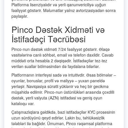
Platforma lisenziyalıdır və yerli qanunvericiliyə uyğun
fəaliyyət göstərir. Məlumatlar yalnız avtorizasiyadan sonra
paylaşılır.
Pinco Dəstək Xidməti və
İstifadəçi Təcrübəsi
Pinco-nun dəstək xidməti 7/24 fəaliyyət göstərir. Əlaqə
vasitələrinə canlı söhbət, email və telefon daxildir. Cavab
müddəti orta hesabla 2 dəqiqədir. İstifadəçilər tez-tez
verilən suallar bölməsindən də faydalana bilərlər.
Platformanın interfeysi sadə və intuitivdir. Əsas bölmələr –
oyunlar, bonuslar, profil və maliyyə – yuxarı paneldə
yerləşir. Naviqasiya sürətli yüklənir və heç bir gecikmə
müşahidə edilmir. Pinco-nun üstünlükləri arasında çoxdilli
dəstək, yerli valyuta (AZN) istifadəsi və geniş oyun
kataloqu var.
Çatışmazlıqlara gəldikdə, bəzi istifadəçilər KYC prosesinin
uzun sürdüyünü qeyd edirlər. Lakin bu, təhlükəsizlik
tələbləri ilə bağlıdır. Ümumən, Pinco rəqəmsal platforma