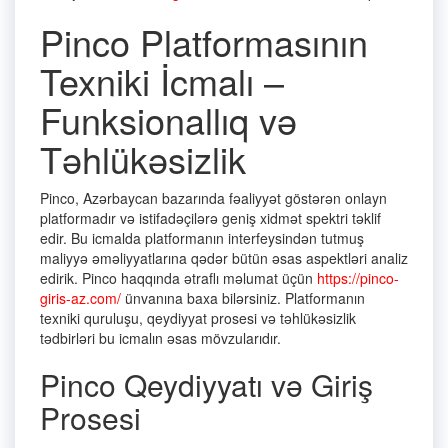
Pinco Platformasının
Texniki İcmalı –
Funksionallıq və
Təhlükəsizlik
Pinco, Azərbaycan bazarında fəaliyyət göstərən onlayn
platformadır və istifadəçilərə geniş xidmət spektri təklif
edir. Bu icmalda platformanın interfeysindən tutmuş
maliyyə əməliyyatlarına qədər bütün əsas aspektləri analiz
edirik. Pinco haqqında ətraflı məlumat üçün
https://pinco-
giris-az.com/
ünvanına baxa bilərsiniz. Platformanın
texniki quruluşu, qeydiyyat prosesi və təhlükəsizlik
tədbirləri bu icmalın əsas mövzularıdır.
Pinco Qeydiyyatı və Giriş
Prosesi