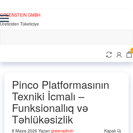
İçeriğe
geç
GREENSTEIN GMBH
Üreticiden Tüketiciye
Pinco Platformasının
Texniki İcmalı –
Funksionallıq və
Təhlükəsizlik
8 Mayıs 2026
Yazarı
greenadmin
Kapalı