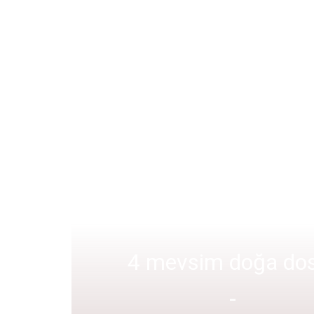
4 mevsim doğa do
-