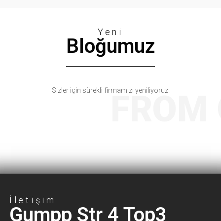
Yeni
Bloğumuz
Sizler için sürekli firmamızı yeniliyoruz.
FROM 
İletişim
İletişim
Takip Edin
Gumpp Str 4 Top3