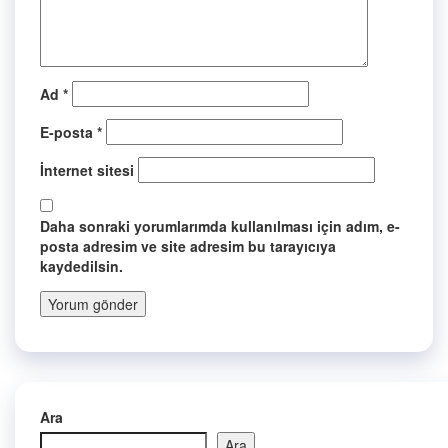
Ad
*
E-posta
*
İnternet sitesi
Daha sonraki yorumlarımda kullanılması için adım, e-
posta adresim ve site adresim bu tarayıcıya
kaydedilsin.
Ara
Ara