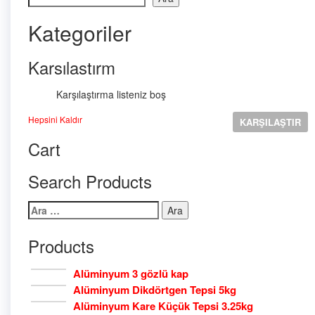
Kategoriler
Karsılastırm
Karşılaştırma listeniz boş
Hepsini Kaldır
KARŞILAŞTIR
Cart
Search Products
Arama:
Products
Alüminyum 3 gözlü kap
Alüminyum Dikdörtgen Tepsi 5kg
Alüminyum Kare Küçük Tepsi 3.25kg