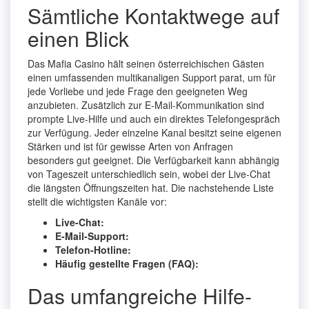
Sämtliche Kontaktwege auf
einen Blick
Das Mafia Casino hält seinen österreichischen Gästen
einen umfassenden multikanaligen Support parat, um für
jede Vorliebe und jede Frage den geeigneten Weg
anzubieten. Zusätzlich zur E-Mail-Kommunikation sind
prompte Live-Hilfe und auch ein direktes Telefongespräch
zur Verfügung. Jeder einzelne Kanal besitzt seine eigenen
Stärken und ist für gewisse Arten von Anfragen
besonders gut geeignet. Die Verfügbarkeit kann abhängig
von Tageszeit unterschiedlich sein, wobei der Live-Chat
die längsten Öffnungszeiten hat. Die nachstehende Liste
stellt die wichtigsten Kanäle vor:
Live-Chat:
E-Mail-Support:
Telefon-Hotline:
Häufig gestellte Fragen (FAQ):
Das umfangreiche Hilfe-