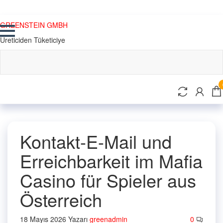
İçeriğe
geç
GREENSTEIN GMBH
Üreticiden Tüketiciye
Kontakt-E-Mail und
Erreichbarkeit im Mafia
Casino für Spieler aus
Österreich
18 Mayıs 2026
Yazarı
greenadmin
0