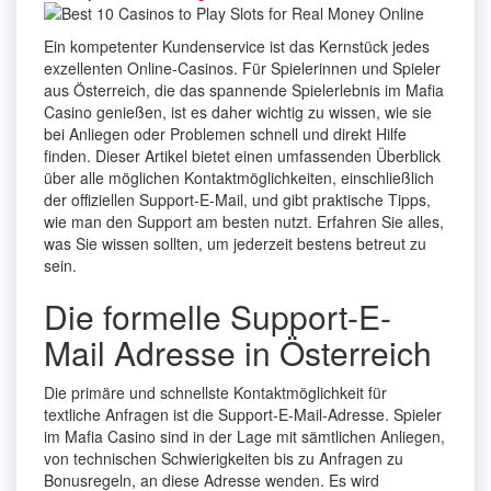
Ein kompetenter Kundenservice ist das Kernstück jedes
exzellenten Online-Casinos. Für Spielerinnen und Spieler
aus Österreich, die das spannende Spielerlebnis im Mafia
Casino genießen, ist es daher wichtig zu wissen, wie sie
bei Anliegen oder Problemen schnell und direkt Hilfe
finden. Dieser Artikel bietet einen umfassenden Überblick
über alle möglichen Kontaktmöglichkeiten, einschließlich
der offiziellen Support-E-Mail, und gibt praktische Tipps,
wie man den Support am besten nutzt. Erfahren Sie alles,
was Sie wissen sollten, um jederzeit bestens betreut zu
sein.
Die formelle Support-E-
Mail Adresse in Österreich
Die primäre und schnellste Kontaktmöglichkeit für
textliche Anfragen ist die Support-E-Mail-Adresse. Spieler
im Mafia Casino sind in der Lage mit sämtlichen Anliegen,
von technischen Schwierigkeiten bis zu Anfragen zu
Bonusregeln, an diese Adresse wenden. Es wird