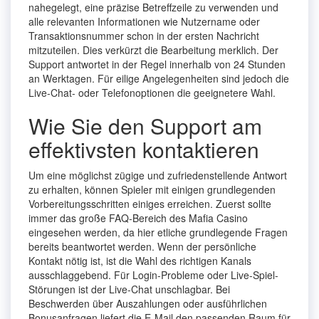
nahegelegt, eine präzise Betreffzeile zu verwenden und
alle relevanten Informationen wie Nutzername oder
Transaktionsnummer schon in der ersten Nachricht
mitzuteilen. Dies verkürzt die Bearbeitung merklich. Der
Support antwortet in der Regel innerhalb von 24 Stunden
an Werktagen. Für eilige Angelegenheiten sind jedoch die
Live-Chat- oder Telefonoptionen die geeignetere Wahl.
Wie Sie den Support am
effektivsten kontaktieren
Um eine möglichst zügige und zufriedenstellende Antwort
zu erhalten, können Spieler mit einigen grundlegenden
Vorbereitungsschritten einiges erreichen. Zuerst sollte
immer das große FAQ-Bereich des Mafia Casino
eingesehen werden, da hier etliche grundlegende Fragen
bereits beantwortet werden. Wenn der persönliche
Kontakt nötig ist, ist die Wahl des richtigen Kanals
ausschlaggebend. Für Login-Probleme oder Live-Spiel-
Störungen ist der Live-Chat unschlagbar. Bei
Beschwerden über Auszahlungen oder ausführlichen
Bonusanfragen liefert die E-Mail den passenden Raum für